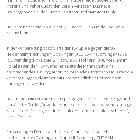
Trainer Chris Luderschmid und Harald Leinfelder, sowie Sandro
Morena und Vehbi Gucati den Verein verlassen. Das neue
Trainergespann bilden Stefan Fensterer und Matthias Hoinle.
Neu zum Kader stießen aus der A-Jugend Julian Hönle und David
Krumschmidt.
In der Vorbereitung absolvierte der TSV Spiele gegen die SG
Heidenheim/Hechlingen/Döckingen (0:1), ESV Treuchtlingen (2:3),
TSV Wemding (Pokalspiel 2:4) sowie SC Tapfheim (0:0). Vorallem im
Pokal gegen den TSV Wemding zeigte die Mannschaft eine
ansprechende Leistung, aufgrund des Verletzungspechs mussten die
Vorbereitungsspiele immer mit unterschiedlichen Formationen
durchgeführt werden.
Das Trainer-Duo erwartet zum Spiel gegen Flotzheim eine enge und
umkämpfte Partie. „Angesichts unserer derzeitigen personellen Lage
wäre für den Anfang ein Unentschieden schon mal nicht schlecht“,
meint Fensterer.
Am vergangen Dienstag erhielt die Mannschaft noch ein
professionelles Training von Maprofit Coaching, THE GYM -