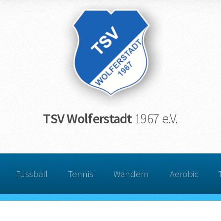
TSV Wolferstadt
1967 e.V.
Fussball
Tennis
Wandern
Aerobic